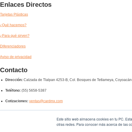
Enlaces Directos
Tarjetas Plásticas
¿Qué hacemos?
¿Para qué sirven?
Diferenciadores
Aviso de privacidad
Contacto
Dirección:
Calzada de Tlalpan 4253-B, Col. Bosques de Tetlameya, Coyoacá
Teléfono:
(55) 5658-5387
Cotizaciones:
ventas@cardmx.com
Quejas y Sugerencias:
buzon@cardmx.com
Este sitio web almacena cookies en tu PC. Esta
Síguenos
otras redes. Para conocer más acerca de las coo