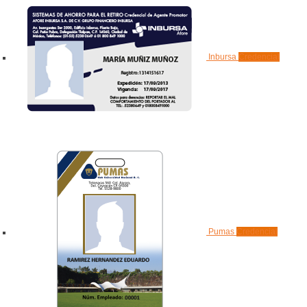
Inbursa
Credencial
Pumas
Credencial