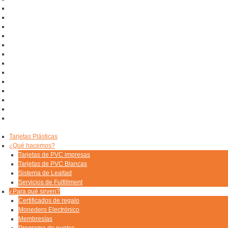
Tarjetas Plásticas
¿Qué hacemos?
Tarjetas de PVC impresas
Tarjetas de PVC Blancas
Sistema de Lealtad
Servicios de Fulfillment
¿Para qué sirven?
Certificados de regalo
Monedero Electrónico
Membresías
Programa de puntos