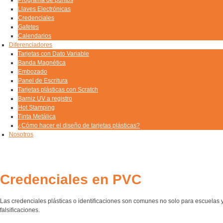
Llaves Electrónicas
Credenciales
Gafetes
Calendarios
Diferenciadores
Tarjetas con Dato Variable
Banda Magnética
Embozado
Panel de Escritura
Tarjetas plásticas con Scratch
Barniz UV a registro
Hot Stamping
Tinta Metálica
¿Cómo hacer el diseño de tarjetas plásticas?
Nosotros
Credenciales en PVC
Las credenciales plásticas o identificaciones son comunes no solo para escuelas y
falsificaciones.